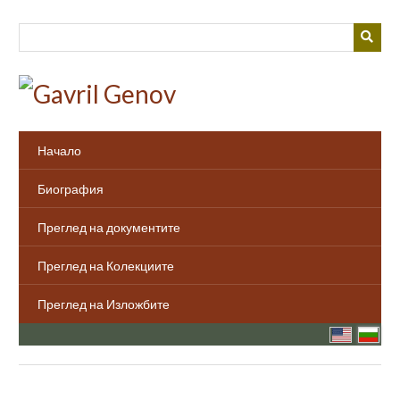
Преминаване
към
основното
съдържание
Начало
Биография
Преглед на документите
Преглед на Колекциите
Преглед на Изложбите