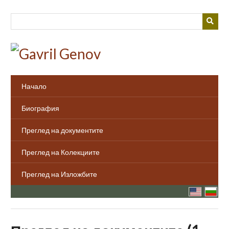
Преминаване
към
основното
съдържание
Начало
Биография
Преглед на документите
Преглед на Колекциите
Преглед на Изложбите