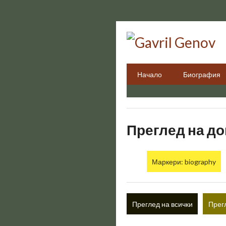
Преминаване
към
основното
съдържание
Начало
Биография
Преглед на до
Маркери: biography
Преглед на всички
Прег