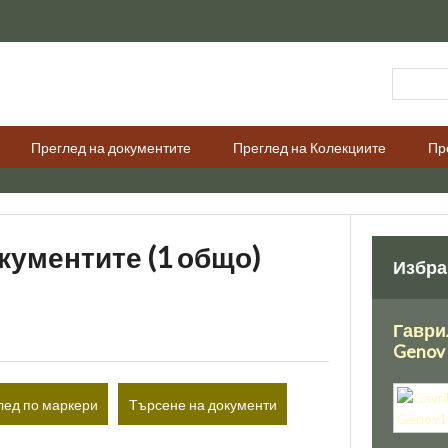
Преглед на документите
Преглед на Колекциите
Пр
кументите (1 общо)
Избра
Гаврил
Genov
лед по маркери
Търсене на документи