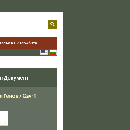
еглед на Изложбите
н Документ
 Генов / Gavril