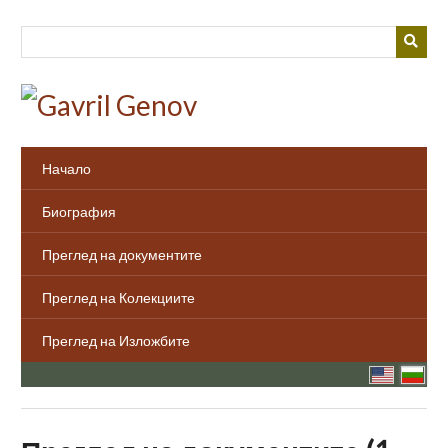
Преминаване
към
основното
съдържание
Начало
Биография
Преглед на документите
Преглед на Колекциите
Преглед на Изложбите