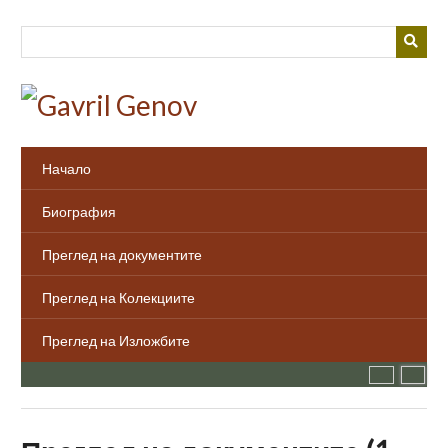
Преминаване
към
основното
съдържание
Начало
Биография
Преглед на документите
Преглед на Колекциите
Преглед на Изложбите