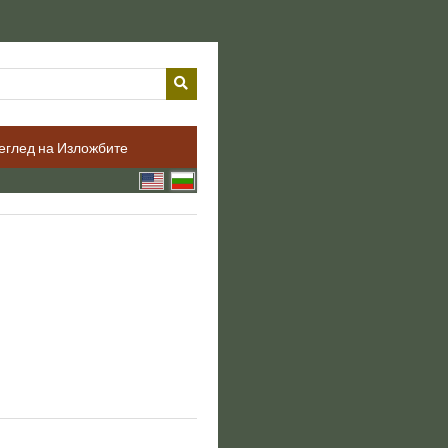
еглед на Изложбите