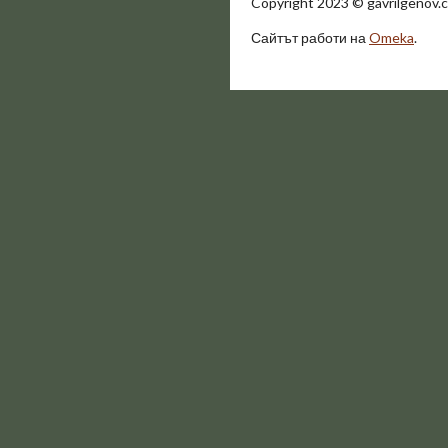
Copyright 2023
©
gavrilgenov.c
Сайтът работи на
Omeka
.