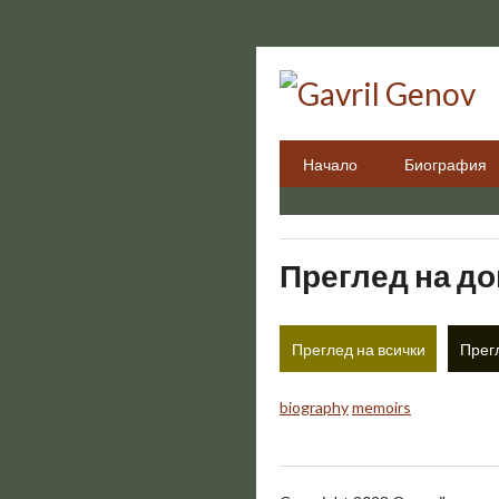
Преминаване
към
основното
съдържание
Начало
Биография
Преглед на д
Преглед на всички
Прег
biography
memoirs