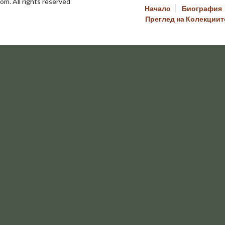
om. All rights reserved
Начало
Биография
Преглед на Колекциит