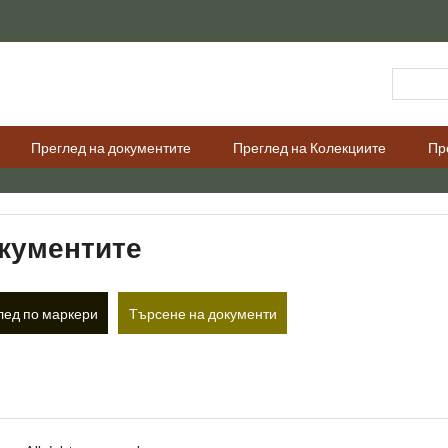
Преглед на документите
Преглед на Колекциите
Пр
окументите
лед по маркери
Търсене на документи