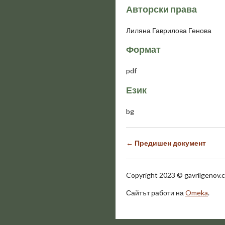
Авторски права
Лиляна Гаврилова Генова
Формат
pdf
Език
bg
← Предишен документ
Copyright 2023
©
gavrilgenov.c
Сайтът работи на
Omeka
.