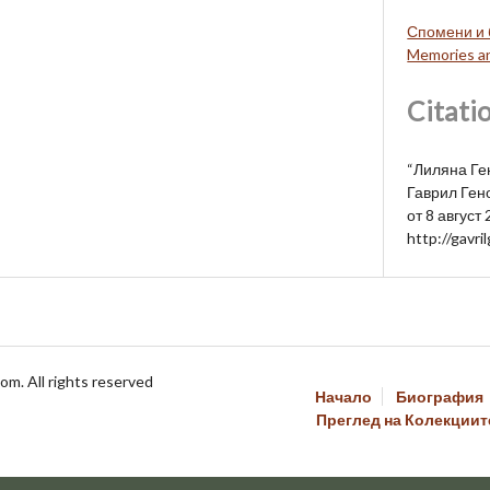
Спомени и 
Memories an
Citati
“Лиляна Ге
Гаврил Гено
от 8 август 
http://gavr
om. All rights reserved
Начало
Биография
Преглед на Колекциит