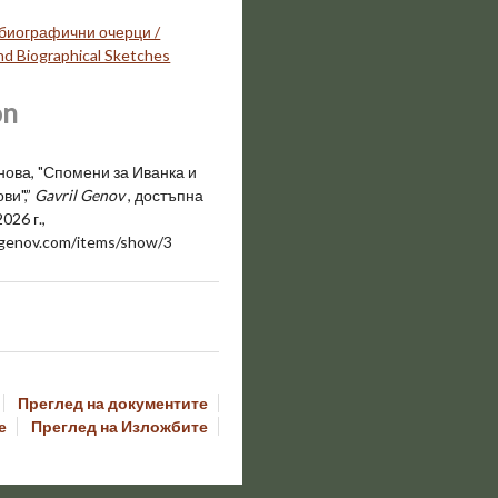
биографични очерци /
d Biographical Sketches
on
нова, "Спомени за Иванка и
ви",”
Gavril Genov
, достъпна
2026 г.,
ilgenov.com/items/show/3
Преглед на документите
е
Преглед на Изложбите