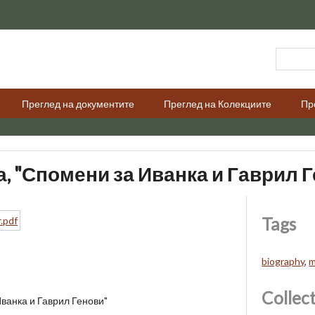
Преглед на документите
Преглед на Колекциите
Пр
, "Спомени за Иванка и Гаврил 
Tags
biography
,
m
Collec
ванка и Гаврил Генови"