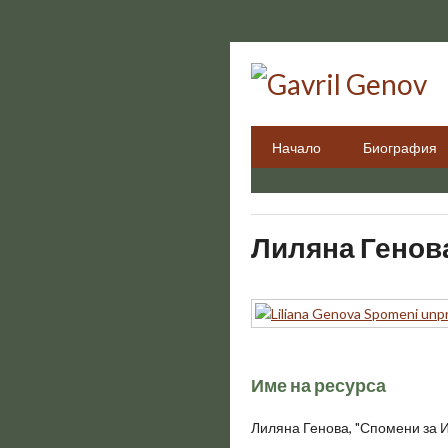
Преминаване
към
основното
съдържание
Начало
Биография
Лиляна Генова
Име на ресурса
Лиляна Генова, "Спомени за И