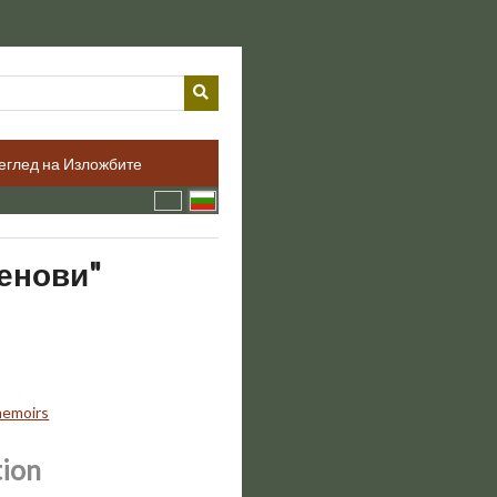
еглед на Изложбите
Генови"
emoirs
tion